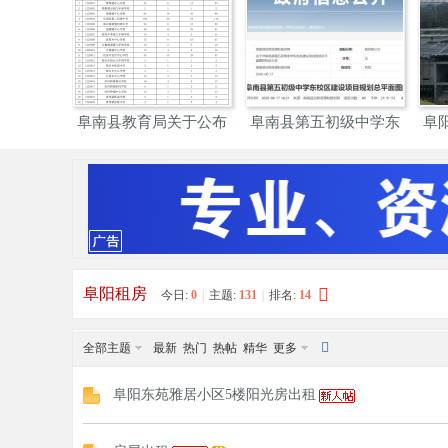
阜
»
›
›
阜南县教育局关于公布
阜南县第五初级中学东
阜
2026
校区
阳
阜阳租房
今日:
0
|
主题:
131
|
排名:
14
全部主题
最新
热门
热帖
精华
更多
阜阳东苑雅居小区5楼阳光房出租
网