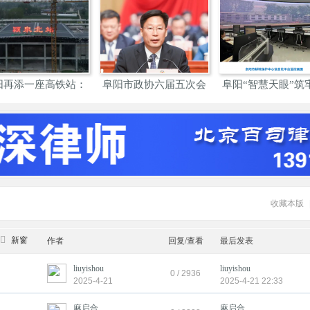
阳再添一座高铁站：
阜阳市政协六届五次会
阜阳“智慧天眼”筑
颍泉
议胜
地
收藏本版
新窗
作者
回复/查看
最后发表
liuyishou
liuyishou
0 / 2936
2025-4-21
2025-4-21 22:33
麻启合
麻启合