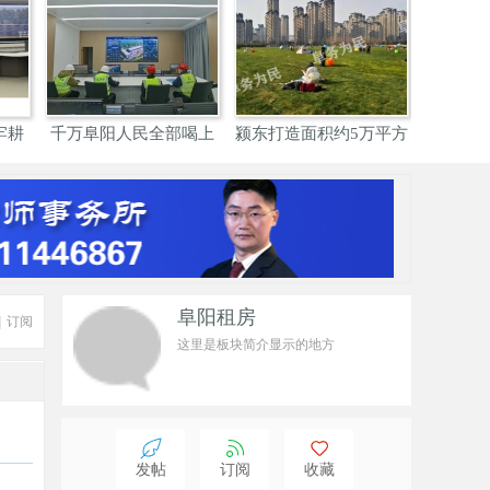
牢耕
千万阜阳人民全部喝上
颍东打造面积约5万平方
阜阳：明
优质
米
阜阳租房
|
订阅
这里是板块简介显示的地方
发帖
订阅
收藏