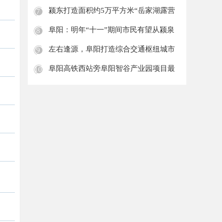
引江
颍东打造面积约5万平方米“岳家湖露营
7
地”!
阜阳：明年“十一”期间市民有望从颍泉
8
站直
左右逢源，阜阳打造综合交通枢纽城市
9
阜阳高铁西站旁阜阳智谷产业园项目最
10
新进展