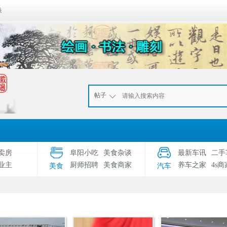
换
帖子
卖房
阜阳小吃
美食杂谈
最新车讯
二手
业主
厨师招聘
美食商家
养车之家
4s商
美食
汽车