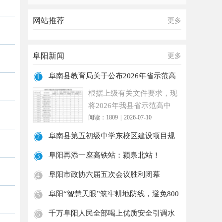
网站推荐
更多
阜阳新闻
更多
阜南县教育局关于公布2026年省示范高
1
中指标
根据上级有关文件要求，现
将2026年我县省示范高中
指标到校生分配计划公布如
阅读：1809
|
2026-07-10
下
阜南县第五初级中学东校区建设项目规
2
划审批
阜阳再添一座高铁站：颍泉北站！
3
阜阳市政协六届五次会议胜利闭幕
4
阜阳“智慧天眼”筑牢耕地防线，避免800
5
余
千万阜阳人民全部喝上优质安全引调水
6