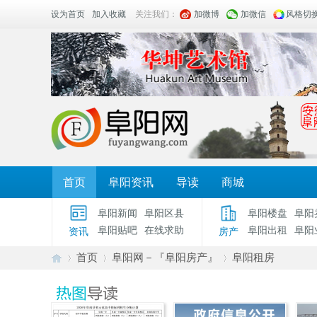
设为首页
加入收藏
关注我们：
加微博
加微信
风格切
首页
阜阳资讯
导读
商城
阜阳新闻
阜阳区县
阜阳楼盘
阜阳
阜阳贴吧
在线求助
阜阳出租
阜阳
资讯
房产
首页
阜阳网－『阜阳房产』
阜阳租房