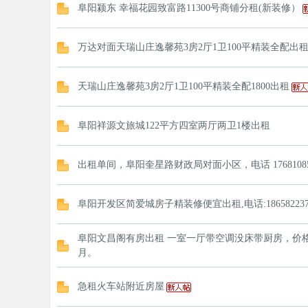
阜阳颍东 幸福花园致富路11300号商铺分租(新装修）
万达对面天瑞山庄逸馨苑3房2厅1卫100平精装全配出
天瑞山庄逸馨苑3房2厅1卫100平精装全配1800出租
阜阳祥源文旅城122平方四室两厅两卫1楼出租
出租单间，阜阳奎星路财政局对面小区，电话 17681085
阜阳开发区简爱城房子精装修便宜出租,电话:186582237
阜阳文昌阁有房出租 一室一厅带空调没床带厨房，价格
月。
急租火车站附近房屋