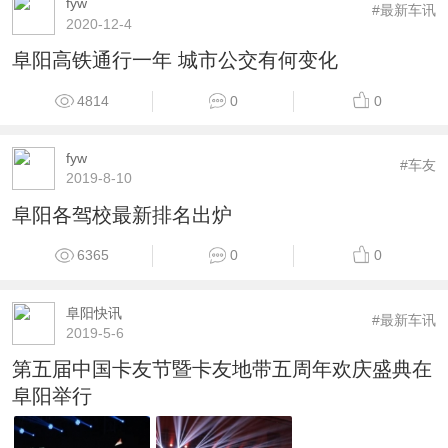
fyw
#最新车讯
2020-12-4
阜阳高铁通行一年 城市公交有何变化
4814
0
0
fyw
#车友
2019-8-10
阜阳各驾校最新排名出炉
6365
0
0
阜阳快讯
#最新车讯
2019-5-6
第五届中国卡友节暨卡友地带五周年欢庆盛典在
阜阳举行