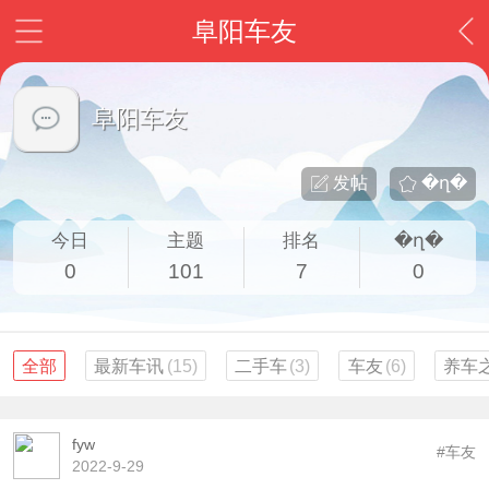
阜阳车友
阜阳车友
发帖
�ղ�
今日
主题
排名
�ղ�
0
101
7
0
全部
最新车讯
(15)
二手车
(3)
车友
(6)
养车
fyw
#车友
2022-9-29