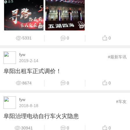
5331
0
0
fyw
#最新车讯
2019-2-14
阜阳出租车正式调价！
8674
0
0
fyw
#车友
2018-8-18
阜阳治理电动自行车火灾隐患
30941
0
0