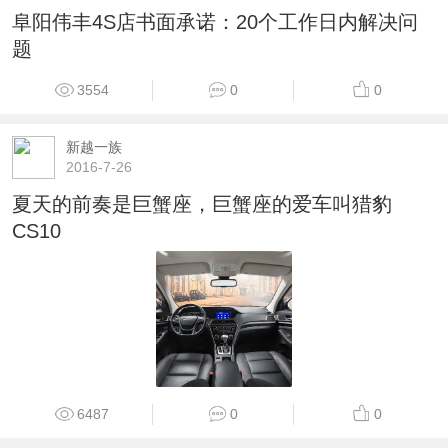
阜阳伟丰4S店书面承诺：20个工作日内解决问
题
3554
0
0
新越一族
2016-7-26
夏天的前奏是巨蟹座，巨蟹座的爱车叫猎豹
CS10
6487
0
0