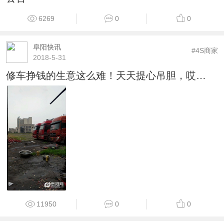
6269
0
0
阜阳快讯
#4S商家
2018-5-31
修车挣钱的生意这么难！天天提心吊胆，哎…
11950
0
0