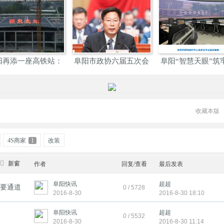
阳再添一座高铁站：
阜阳市政协六届五次会
阜阳“智慧天眼”筑
颍泉
议胜
地
收藏本版
4S商家
1
改装
新窗
作者
回复/查看
最后发表
阜阳快讯
超超
重要通道
0 / 5728
2016-8-30
2016-8-30 18:10
阜阳快讯
超超
0 / 5532
2016-8-30
2016-8-30 11:14