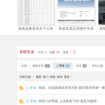
阜
»
›
›
阜南县教育局关于公布
阜南县第五初级中学东
阜
2026
校区
阳
阜阳车友
今日:
0
|
主题:
101
|
排名:
7
全部
最新车讯
15
二手车
3
车友
6
养车之家
全部主题
最新
热门
热帖
精华
更多
阜阳：向阳路南延至淮河路 颍河两岸将增一
[
二手车
]
网
阜阳13岁男孩 上演夜幕下的“速度与激情”
[
二手车
]