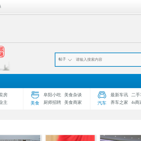
换
帖子
卖房
阜阳小吃
美食杂谈
最新车讯
二手
业主
厨师招聘
美食商家
养车之家
4s商
美食
汽车