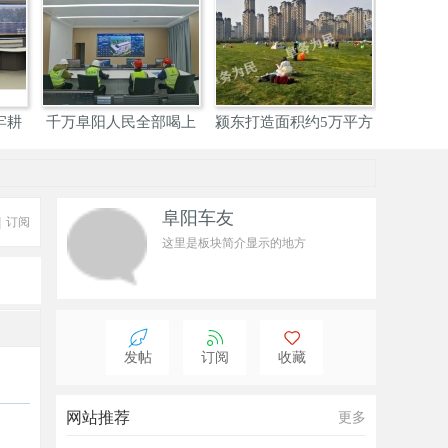
牢耕
千万阜阳人民全部喝上
颍东打造面积约5万平方
阜阳：明
优质
米
阜阳车友
|
订阅
这里是板块简介显示的地方
发帖
订阅
收藏
网站推荐
更多