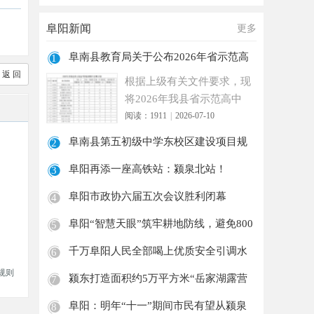
阜阳新闻
更多
阜南县教育局关于公布2026年省示范高
1
中指标
返 回
根据上级有关文件要求，现
将2026年我县省示范高中
指标到校生分配计划公布如
阅读：1911
|
2026-07-10
下
阜南县第五初级中学东校区建设项目规
2
划审批
阜阳再添一座高铁站：颍泉北站！
3
阜阳市政协六届五次会议胜利闭幕
4
阜阳“智慧天眼”筑牢耕地防线，避免800
5
余
千万阜阳人民全部喝上优质安全引调水
6
引江
规则
颍东打造面积约5万平方米“岳家湖露营
7
地”!
阜阳：明年“十一”期间市民有望从颍泉
8