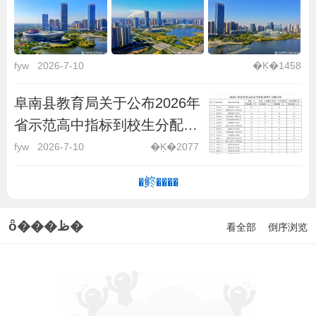
fyw
2026-7-10
�Ķ�1458
阜南县教育局关于公布2026年
省示范高中指标到校生分配计
划的通知
fyw
2026-7-10
�Ķ�2077
�鿴����
ȫ���ظ�
看全部
倒序浏览