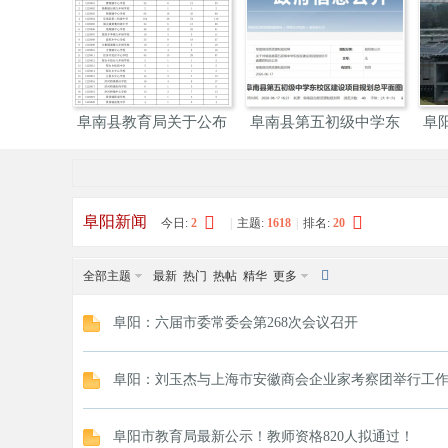
阜
»
›
›
智慧天眼”筑牢耕
千万阜阳人民全部喝上
颍东打造面积约5万平
地
优质
米
阳
阜阳新闻
今日:
2
|
主题:
1618
|
排名:
20
全部主题
最新
热门
热帖
精华
更多
阜阳：六届市委常委会第268次会议召开
阜阳：刘玉杰与上海市安徽商会企业家考察团举行工
网
阜阳市教育局最新公示！教师资格820人拟通过！