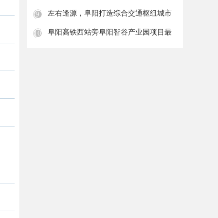
站直
左右逢源，阜阳打造综合交通枢纽城市
9
阜阳高铁西站旁阜阳智谷产业园项目最
10
新进展