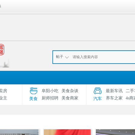
换
帖子
卖房
阜阳小吃
美食杂谈
最新车讯
二手
业主
厨师招聘
美食商家
养车之家
4s商
美食
汽车