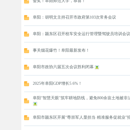
金奖！阜阳师范大学，恭喜！
阜阳：胡明文主持召开市政府第103次常务会议
阜阳：颍东区召开校车安全运行管理暨驾驶员培训会
事关烟花爆竹！阜阳最新发布！
阜阳市政协六届五次会议胜利闭幕
2025年阜阳GDP增长5.6%！
阜阳“智慧天眼”筑牢耕地防线，避免800余亩土地被非
阜阳市颍东区开展“尊崇军人显担当·精准服务促就业”