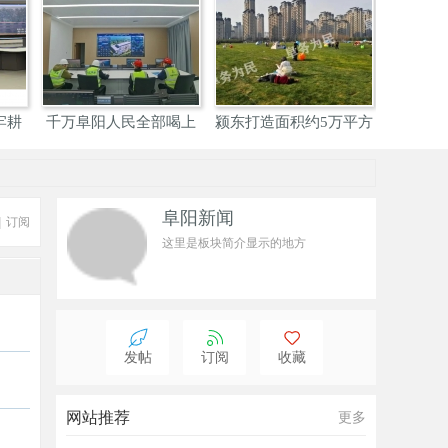
西站旁阜阳智
阜阳：东北大外环102省
阜阳“夜游双清湾”荣登
谷产
道
安
阜阳新闻
|
订阅
这里是板块简介显示的地方
发帖
订阅
收藏
网站推荐
更多