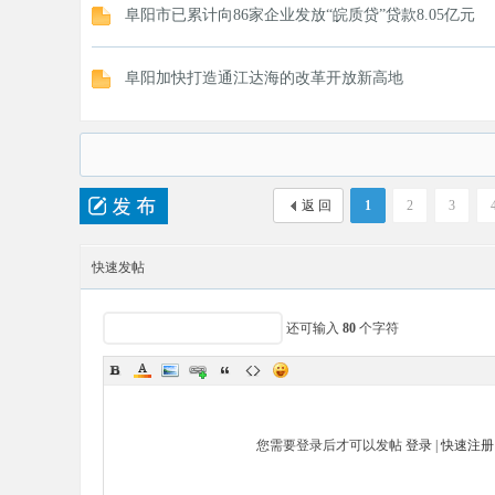
阜阳市已累计向86家企业发放“皖质贷”贷款8.05亿元
阜阳加快打造通江达海的改革开放新高地
返 回
1
2
3
快速发帖
还可输入
80
个字符
您需要登录后才可以发帖
登录
|
快速注册