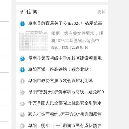
阜阳新闻
更多
阜南县教育局关于公布2026年省示范高
1
中指标
根据上级有关文件要求，现
将2026年我县省示范高中
指标到校生分配计划公布如
阅读：1931
|
2026-07-10
下
阜南县第五初级中学东校区建设项目规
2
划审批
阜阳再添一座高铁站：颍泉北站！
3
阜阳市政协六届五次会议胜利闭幕
4
阜阳“智慧天眼”筑牢耕地防线，避免800
5
余
千万阜阳人民全部喝上优质安全引调水
6
引江
颍东打造面积约5万平方米“岳家湖露营
7
地”!
阜阳：明年“十一”期间市民有望从颍泉
8