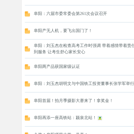
阜阳：六届市委常委会第261次会议召开
阜阳产无人机，要飞出国门了！
阜阳：刘玉杰在检查高考工作时强调 带着感情带着责
到服务 让考生舒心家长安心
阜阳两产品获国家级认证
阜阳：刘玉杰胡明文与中国铁工投资董事长张学军举
阜阳首届！拍月季摄影大赛来了！拿奖金！
阜阳再添一座高铁站：颍泉北站！