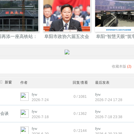
方
阜阳：明年“十一”期间
左右逢源，阜阳打造综
阜阳高铁
市
合交
收藏本版
(
2
)
新窗
作者
回复/查看
最后发表
fyw
fyw
0 / 1081
2026-7-24
2026-7-24 17:28
fyw
fyw
作会谈
0 / 1362
2026-7-18
2026-7-18 23:38
fyw
fyw
0 / 2144