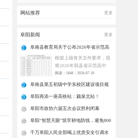
网站推荐
更多
阜阳新闻
更多
阜南县教育局关于公布2026年省示范高
1
中指标
根据上级有关文件要求，现
将2026年我县省示范高中
指标到校生分配计划公布如
阅读：1848
|
2026-07-10
下
阜南县第五初级中学东校区建设项目规
2
划审批
阜阳再添一座高铁站：颍泉北站！
3
阜阳市政协六届五次会议胜利闭幕
4
阜阳“智慧天眼”筑牢耕地防线，避免800
5
余
千万阜阳人民全部喝上优质安全引调水
6