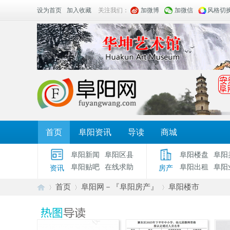
设为首页
加入收藏
关注我们：
加微博
加微信
风格切
首页
阜阳资讯
导读
商城
阜阳新闻
阜阳区县
阜阳楼盘
阜阳
阜阳贴吧
在线求助
阜阳出租
阜阳
资讯
房产
首页
阜阳网－『阜阳房产』
阜阳楼市