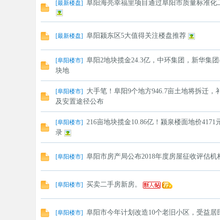
阜阳海亮幸福里项目通过阜阳市质量标准化
[
最新楼盘
]
阜阳颍东区5大值得关注楼盘推荐
[
最新楼盘
]
阜阳2地块揽金24.3亿，中环集团，新华集
[
阜阳楼市
]
块地
大手笔！阜阳9个地方946.7亩土地将拆迁，
[
阜阳楼市
]
及安置途径公布
216亩地块揽金10.86亿！颍泉楼面地价4171
[
阜阳楼市
]
录
阜阳市房产局公布2018年度房屋征收评估机
[
阜阳楼市
]
买卖二手房新房。
[
阜阳楼市
]
阜阳市今年计划改造10个老旧小区，受益居民
[
阜阳楼市
]