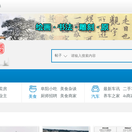
换
帖子
卖房
阜阳小吃
美食杂谈
最新车讯
二手
业主
厨师招聘
美食商家
养车之家
4s商
美食
汽车