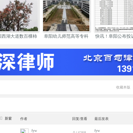
阳西湖大道数百棵柿
阜阳幼儿师范高等专科
快讯！阜阳公布投
子树
学校
市医
收藏本版
新窗
作者
回复/查看
最后发表
fyw
fyw
0 / 4268