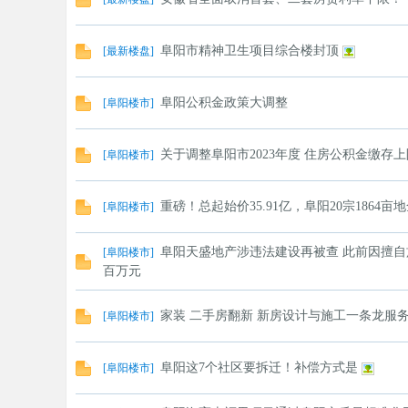
阜阳市精神卫生项目综合楼封顶
[
最新楼盘
]
阜阳公积金政策大调整
[
阜阳楼市
]
关于调整阜阳市2023年度 住房公积金缴存
[
阜阳楼市
]
重磅！总起始价35.91亿，阜阳20宗1864亩
[
阜阳楼市
]
阜阳天盛地产涉违法建设再被查 此前因擅自
[
阜阳楼市
]
百万元
家装 二手房翻新 新房设计与施工一条龙服
[
阜阳楼市
]
阜阳这7个社区要拆迁！补偿方式是
[
阜阳楼市
]