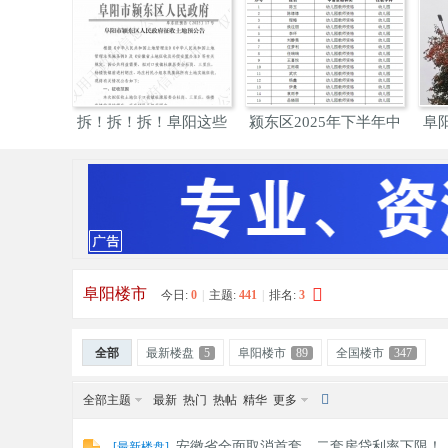
阜
»
›
›
度阜阳市市
拆！拆！拆！阜阳这些
颍东区2025年下半年中
阜
地方
小学
阳
阜阳楼市
今日:
0
|
主题:
441
|
排名:
3
全部
最新楼盘
5
阜阳楼市
89
全国楼市
347
全部主题
最新
热门
热帖
精华
更多
网
安徽省全面取消首套、二套房贷利率下限！
[
最新楼盘
]