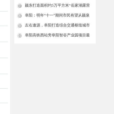
引江
颍东打造面积约5万平方米“岳家湖露营
7
地”!
阜阳：明年“十一”期间市民有望从颍泉
8
站直
左右逢源，阜阳打造综合交通枢纽城市
9
阜阳高铁西站旁阜阳智谷产业园项目最
10
新进展