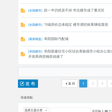
跌一半仍然卖不掉 华北楼市成了重灾区
[
全国楼市
]
70城房价总体稳定 楼市调控效果继续显现
[
全国楼市
]
阜阳国际汽配城
[
最新楼盘
]
阜阳新建住宅小区综合查验领导小组办公室
[
阜阳楼市
]
开发商再想糊弄就难了
返 回
1
2
3
快速发帖
选择主题分类
还可输入
80
个