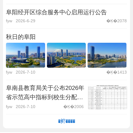
阜阳经开区综合服务中心启用运行公告
fyw
2026-6-29
�Ķ�2078
秋日的阜阳
fyw
2026-7-10
�Ķ�1413
阜南县教育局关于公布2026年
省示范高中指标到校生分配计
划的通知
fyw
2026-7-10
�Ķ�2006
�鿴����