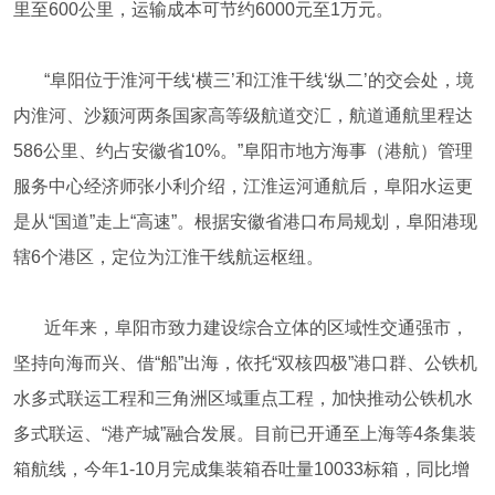
里至600公里，运输成本可节约6000元至1万元。
“阜阳位于淮河干线‘横三’和江淮干线‘纵二’的交会处，境
内淮河、沙颍河两条国家高等级航道交汇，航道通航里程达
586公里、约占安徽省10%。”阜阳市地方海事（港航）管理
服务中心经济师张小利介绍，江淮运河通航后，阜阳水运更
是从“国道”走上“高速”。根据安徽省港口布局规划，阜阳港现
辖6个港区，定位为江淮干线航运枢纽。
近年来，阜阳市致力建设综合立体的区域性交通强市，
坚持向海而兴、借“船”出海，依托“双核四极”港口群、公铁机
水多式联运工程和三角洲区域重点工程，加快推动公铁机水
多式联运、“港产城”融合发展。目前已开通至上海等4条集装
箱航线，今年1-10月完成集装箱吞吐量10033标箱，同比增