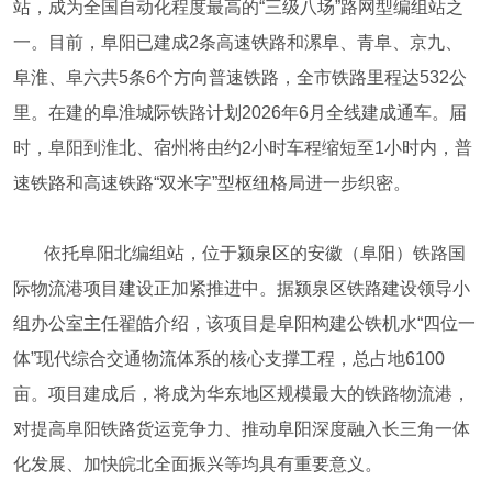
站，成为全国自动化程度最高的“三级八场”路网型编组站之
一。目前，阜阳已建成2条高速铁路和漯阜、青阜、京九、
阜淮、阜六共5条6个方向普速铁路，全市铁路里程达532公
里。在建的阜淮城际铁路计划2026年6月全线建成通车。届
时，阜阳到淮北、宿州将由约2小时车程缩短至1小时内，普
速铁路和高速铁路“双米字”型枢纽格局进一步织密。
依托阜阳北编组站，位于颍泉区的安徽（阜阳）铁路国
际物流港项目建设正加紧推进中。据颍泉区铁路建设领导小
组办公室主任翟皓介绍，该项目是阜阳构建公铁机水“四位一
体”现代综合交通物流体系的核心支撑工程，总占地6100
亩。项目建成后，将成为华东地区规模最大的铁路物流港，
对提高阜阳铁路货运竞争力、推动阜阳深度融入长三角一体
化发展、加快皖北全面振兴等均具有重要意义。