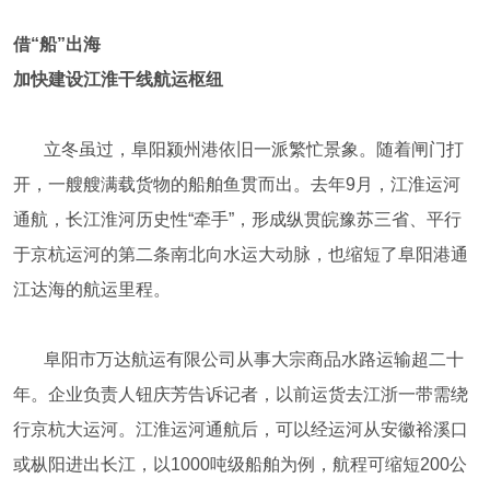
借“船”出海
加快建设江淮干线航运枢纽
立冬虽过，阜阳颍州港依旧一派繁忙景象。随着闸门打
开，一艘艘满载货物的船舶鱼贯而出。去年9月，江淮运河
通航，长江淮河历史性“牵手”，形成纵贯皖豫苏三省、平行
于京杭运河的第二条南北向水运大动脉，也缩短了阜阳港通
江达海的航运里程。
阜阳市万达航运有限公司从事大宗商品水路运输超二十
年。企业负责人钮庆芳告诉记者，以前运货去江浙一带需绕
行京杭大运河。江淮运河通航后，可以经运河从安徽裕溪口
或枞阳进出长江，以1000吨级船舶为例，航程可缩短200公