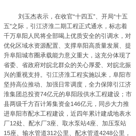
刘玉杰表示，在收官“十四五”、开局“十五
五”之际，引江济淮二期工程正式通水，标志着
千万阜阳人民将全部喝上优质安全的引调水，对
优化区域水资源配置、支撑阜阳高质量发展、提
升阜阳城市圈承载能力意义重大，这充分体现了
省委、省政府对皖北群众的关心厚爱、对皖北振
兴的重视支持。引江济淮工程实施以来，阜阳市
坚持高位推动、加强日常调度，全力保障引江济
淮集团总投资74亿元的阜阳段供水工程建设；市
县两级千方百计筹集资金146亿元，同步大力推
进阜阳市配水工程建设，近四年累计建成地表水
厂12处、配水厂3座、取水泵站4座、加压泵站
15座、输水管道312公里、配水管道4248公里，