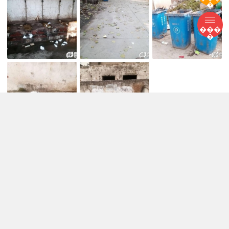
�
���
�
3752
0
0
zh05688
2016-10-21
中国电信安徽阜阳市分公司原总经理张合义被实
名举报