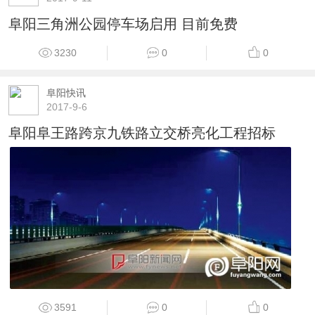
阜阳三角洲公园停车场启用 目前免费
3230
0
0
阜阳快讯
2017-9-6
阜阳阜王路跨京九铁路立交桥亮化工程招标
3591
0
0