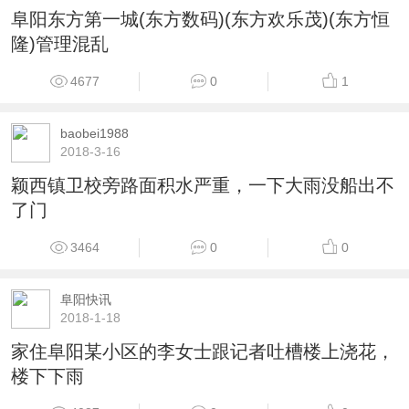
阜阳东方第一城(东方数码)(东方欢乐茂)(东方恒
隆)管理混乱
4677
0
1
baobei1988
2018-3-16
颖西镇卫校旁路面积水严重，一下大雨没船出不
了门
3464
0
0
阜阳快讯
2018-1-18
家住阜阳某小区的李女士跟记者吐槽楼上浇花，
楼下下雨