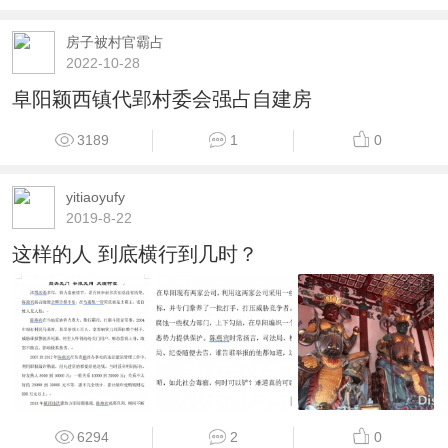
房子被村官霸占
2022-10-28
阜阳颖西镇代郢村委会强占自建房
3189
1
0
yitiaoyufy
2019-8-22
这样的人 到底横行到几时？
6294
2
0