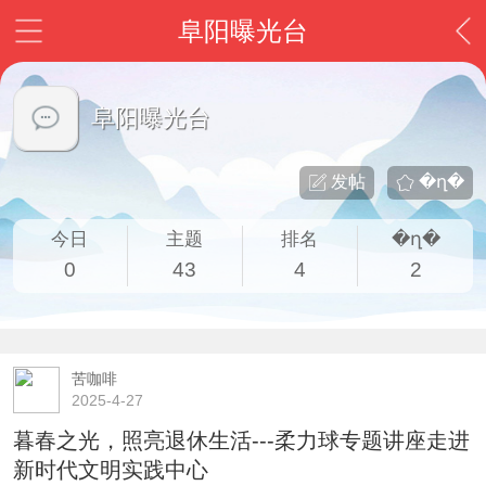
阜阳曝光台
阜阳曝光台
发帖
�ղ�
今日
主题
排名
�ղ�
0
43
4
2
苦咖啡
2025-4-27
暮春之光，照亮退休生活---柔力球专题讲座走进
新时代文明实践中心