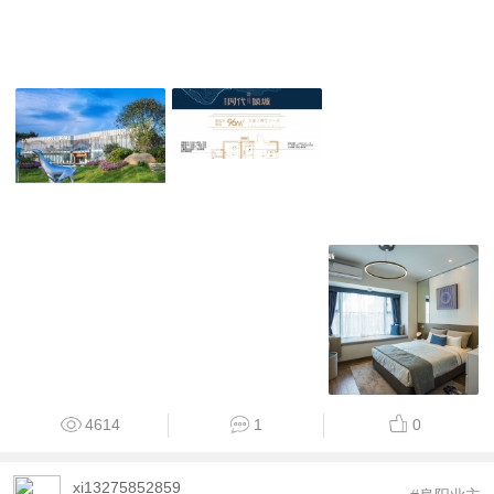
4614
1
0
xi13275852859