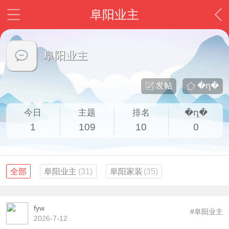
阜阳业主
阜阳业主
发帖
�ղ�
今日
主题
排名
�ղ�
1
109
10
0
全部
阜阳业主
(31)
阜阳家装
(35)
fyw
#阜阳业主
2026-7-12