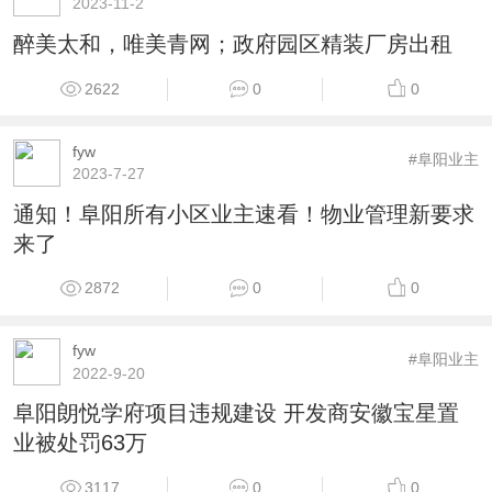
2023-11-2
醉美太和，唯美青网；政府园区精装厂房出租
2622
0
0
fyw
#阜阳业主
2023-7-27
通知！阜阳所有小区业主速看！物业管理新要求
来了
2872
0
0
fyw
#阜阳业主
2022-9-20
阜阳朗悦学府项目违规建设 开发商安徽宝星置
业被处罚63万
3117
0
0