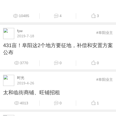
10485
4
3
fyw
#阜阳业主
2019-7-18
431亩！阜阳这2个地方要征地，补偿和安置方案
公布
3770
0
0
时光
#阜阳业主
2019-4-26
太和临街商铺、旺铺招租
4013
0
1