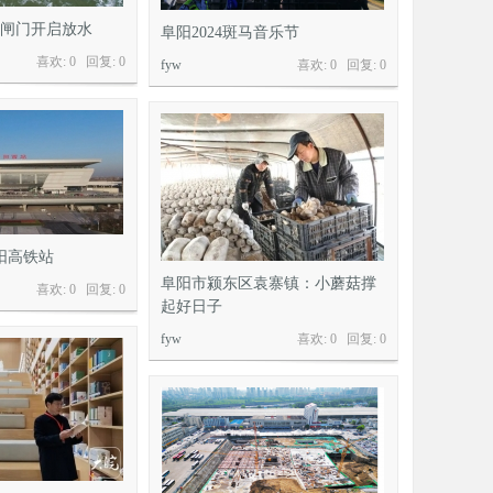
孔闸门开启放水
阜阳2024斑马音乐节
喜欢: 0 回复:
0
fyw
喜欢: 0 回复:
0
阳高铁站
阜阳市颍东区袁寨镇：小蘑菇撑
喜欢: 0 回复:
0
起好日子
fyw
喜欢: 0 回复:
0