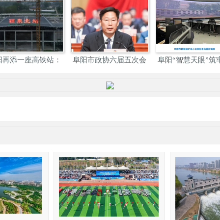
阜阳高铁西站旁阜阳智
阜阳：东北大外环102省
阜阳“夜游双清
谷产
道
安