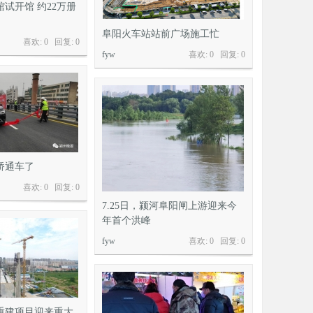
试开馆 约22万册
阜阳火车站站前广场施工忙
喜欢: 0 回复:
0
fyw
喜欢: 0 回复:
0
桥通车了
喜欢: 0 回复:
0
7.25日，颍河阜阳闸上游迎来今
年首个洪峰
fyw
喜欢: 0 回复:
0
重建项目迎来重大