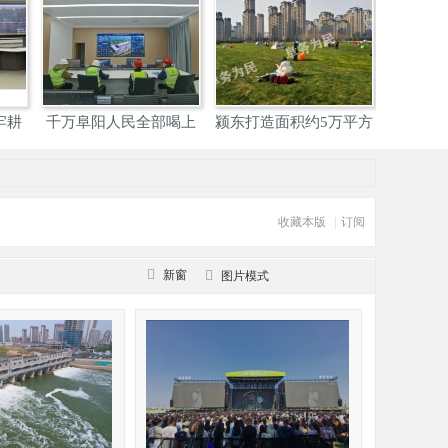
湾”荣登
皇氏乳业：让阜阳人
关于2025年度阜阳市市
拆！
在“家
直机
收藏本版
|
订阅
新窗
图片模式