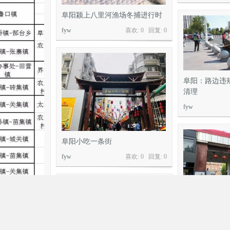
阜阳颍上八里河渔场冬捕进行时
fyw
喜欢: 0 回复:
0
阜阳：路边违
清理
fyw
阜阳小吃一条街
fyw
喜欢: 0 回复:
0
阜阳第一中学