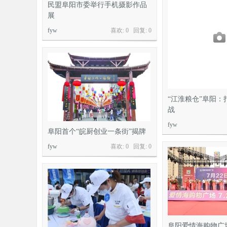
民盟阜阳市委举行手机摄影作品
展
fyw
喜欢: 0 回复:
0
“江淮粮仓”阜阳：
战
fyw
阜阳首个“皖厨创业一条街”揭牌
fyw
喜欢: 0 回复:
0
阜阳爱情海购物广