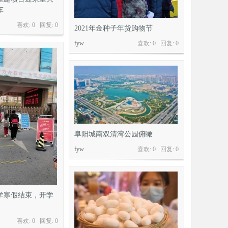
车
喜欢: 0 回复:
0
2021年金种子年货购物节
fyw
喜欢: 0 回复:
0
阜阳城南双清湾公园俯瞰
fyw
喜欢: 0 回复:
0
小学寒假结束，开学
喜欢: 0 回复:
0