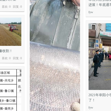
进展！年底通
喜欢: 0 回复:
0
fyw
开镰收割！
喜欢: 0 回复:
0
2021年阜阳
了！
fyw