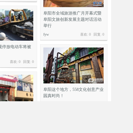
阜阳市全域旅游推广月开幕式暨
阜阳文旅创新发展主题对话活动
举行
fyw
喜欢: 0 回复:
0
规停放电动车将被
喜欢: 0 回复:
0
阜阳这个地方，558文化创意产业
园真时尚！
fyw
喜欢: 0 回复:
0
疫情后开学第一天