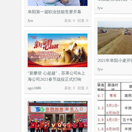
fyw
阜阳第一届职业技能竞赛开幕
fyw
喜欢: 0 回复:
0
2021年阜阳小麦
fyw
“新攀登 心超越”，苏果公司&上
海公司2021春节战役正式打响
sgcs1686
喜欢: 0 回复:
0