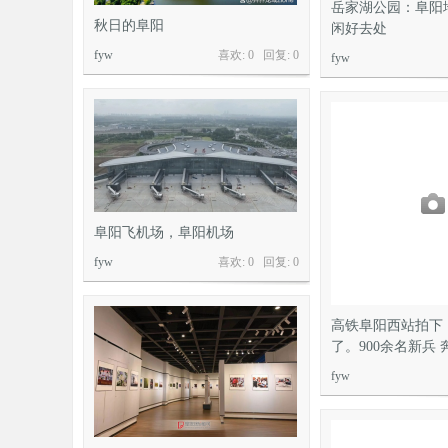
岳家湖公园：阜阳
秋日的阜阳
闲好去处
fyw
喜欢: 0 回复:
0
fyw
阜阳飞机场，阜阳机场
fyw
喜欢: 0 回复:
0
高铁阜阳西站拍下
了。900余名新兵
fyw