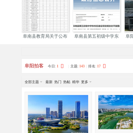
阜
»
›
›
积约5万平方
阜阳：明年“十一”期间
左右逢源，阜阳打造综
米
市
合交
阳
阜阳拍客
今日:
1
|
主题:
143
|
排名:
17
全部主题
最新
热门
热帖
精华
更多
网