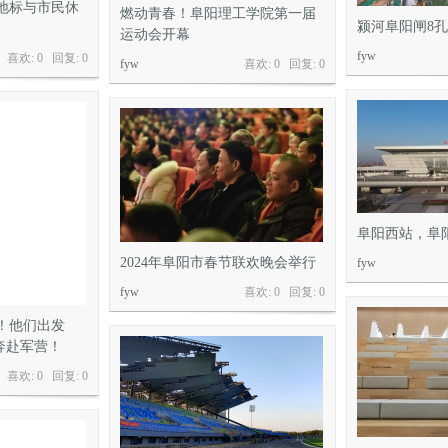
地标与市民休
燃动青春！阜阳理工学院第一届
颍河阜阳闸8
运动会开幕
fyw
喜欢: 0 回复:
0
fyw
喜欢: 0 回复:
0
阜阳西站，阜
2024年阜阳市春节联欢晚会举行
fyw
fyw
喜欢: 0 回复:
0
！他们出发
 奔赴军营！
喜欢: 0 回复:
0