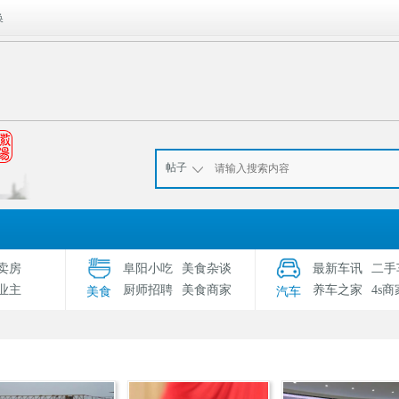
换
帖子
卖房
阜阳小吃
美食杂谈
最新车讯
二手
业主
厨师招聘
美食商家
养车之家
4s商
美食
汽车