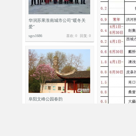
华润苏果淮南城市公司“暖冬关
爱”
sgcs1686
喜欢: 0 回复:
0
阜阳文峰公园春韵
fyw
喜欢: 0 回复:
0