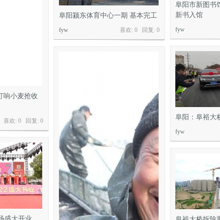
阜阳市新图书馆
新书入馆
阜阳颍东体育中心一期 基本完工
fyw
fyw
喜欢: 0 回复:
0
打响小麦抢收
阜阳：阜裕大
喜欢: 0 回复:
0
fyw
场盛大开业
阜裕大桥拆除